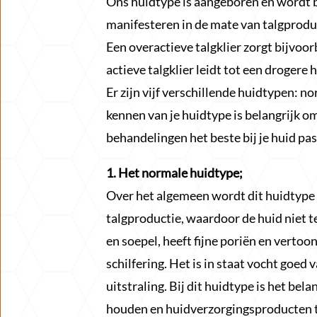
Ons huidtype is aangeboren en wordt b
manifesteren in de mate van talgprodu
Een overactieve talgklier zorgt bijvoor
actieve talgklier leidt tot een drogere h
Er zijn vijf verschillende huidtypen: n
kennen van je huidtype is belangrijk o
behandelingen het beste bij je huid pas
1. Het normale huidtype;
Over het algemeen wordt dit huidtype
talgproductie, waardoor de huid niet te
en soepel, heeft fijne poriën en verto
schilfering. Het is in staat vocht goed
uitstraling. Bij dit huidtype is het be
houden en huidverzorgingsproducten t