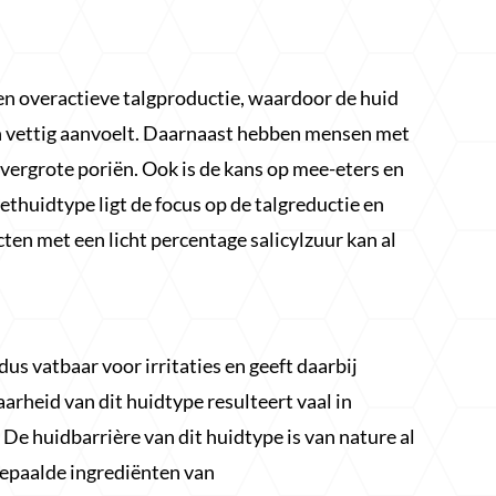
en overactieve talgproductie, waardoor de huid
en vettig aanvoelt. Daarnaast hebben mensen met
 vergrote poriën. Ook is de kans op mee-eters en
vethuidtype ligt de focus op de talgreductie en
en met een licht percentage salicylzuur kan al
us vatbaar voor irritaties en geeft daarbij
arheid van dit huidtype resulteert vaal in
 De huidbarrière van dit huidtype is van nature al
bepaalde ingrediënten van