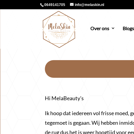
0649141705
info@melaskin.nl
Over ons
Blogs
Hi MelaBeauty’s
Ik hoop dat iedereen vol frisse moed,
tegemoet is gegaan. Wij hebben inmidd
de rug dus het is weer hoogtijd voor ee