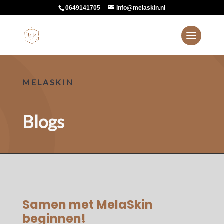
0649141705
info@melaskin.nl
MELASKIN
Blogs
Samen met MelaSkin
beginnen!