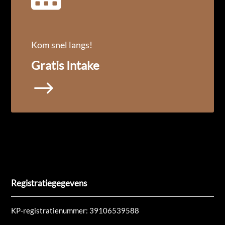
Kom snel langs!
Gratis Intake
$
Registratiegegevens
KP-registratienummer:
39106539588