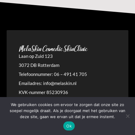
MelaSkin Cosmedic SkinClinic
Laan op Zuid 123
3072 DB Rotterdam
Telefoonnummer: 06 – 491 41 705
Emailadres:
info@melaskin.nl
KVK-nummer 85230936
BTW-nummer: NL004068323B47
We gebruiken cookies om ervoor te zorgen dat onze site zo
soepel mogelijk draait. Als je doorgaat met het gebruiken van
deze site, gaan we ervan uit dat je ermee instemt.



Ok
Gratis intake inplannen
Whatsapp
Direct bellen