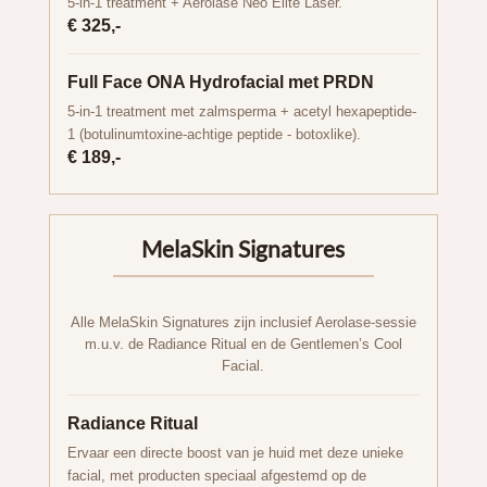
5-in-1 treatment + Aerolase Neo Elite Laser.
€ 325,-
Full Face ONA Hydrofacial met PRDN
5-in-1 treatment met zalmsperma + acetyl hexapeptide-
1 (botulinumtoxine-achtige peptide - botoxlike).
€ 189,-
MelaSkin Signatures
Alle MelaSkin Signatures zijn inclusief Aerolase-sessie
m.u.v. de Radiance Ritual en de Gentlemen’s Cool
Facial.
Radiance Ritual
Ervaar een directe boost van je huid met deze unieke
facial, met producten speciaal afgestemd op de