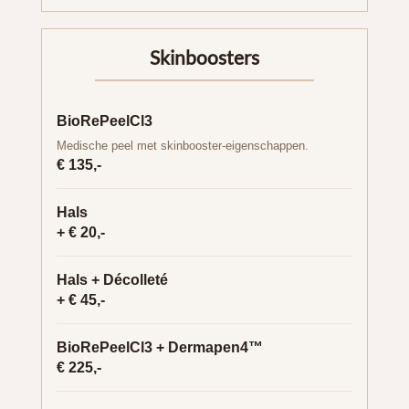
Skinboosters
BioRePeelCl3
Medische peel met skinbooster-eigenschappen.
€ 135,-
Hals
+ € 20,-
Hals + Décolleté
+ € 45,-
BioRePeelCl3 + Dermapen4™
€ 225,-