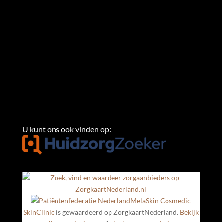
U kunt ons ook vinden op:
MelaSkin Cosmedic
SkinClinic
is gewaardeerd op ZorgkaartNederland.
Bekijk