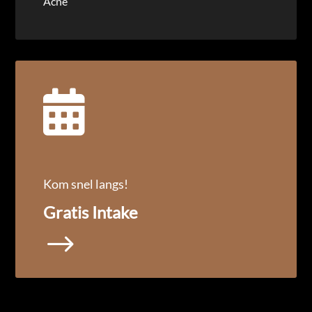
Acne

Kom snel langs!
Gratis Intake
$