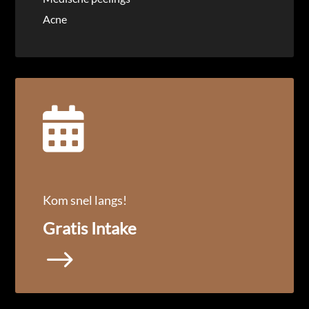
Acne

Kom snel langs!
Gratis Intake
$