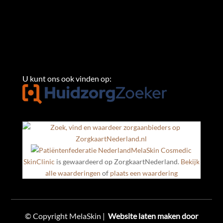
U kunt ons ook vinden op:
MelaSkin Cosmedic
SkinClinic
is gewaardeerd op ZorgkaartNederland.
Bekijk
alle waarderingen
of
plaats een waardering
© Copyright MelaSkin |
Website laten maken door