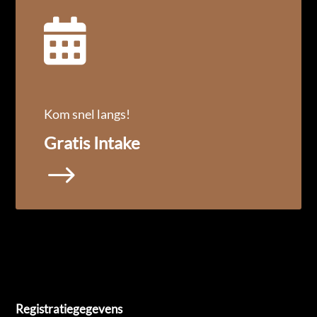

Kom snel langs!
Gratis Intake
$
Registratiegegevens